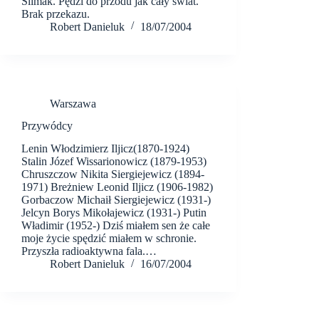
Ślimak. Pędzi do przodu jak cały świat.
Brak przekazu.
Robert Danieluk
18/07/2004
Warszawa
Przywódcy
Lenin Włodzimierz Iljicz(1870-1924)
Stalin Józef Wissarionowicz (1879-1953)
Chruszczow Nikita Siergiejewicz (1894-
1971) Breżniew Leonid Iljicz (1906-1982)
Gorbaczow Michaił Siergiejewicz (1931-)
Jelcyn Borys Mikołajewicz (1931-) Putin
Władimir (1952-) Dziś miałem sen że całe
moje życie spędzić miałem w schronie.
Przyszła radioaktywna fala.…
Robert Danieluk
16/07/2004