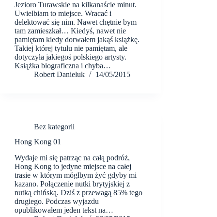
Jezioro Turawskie na kilkanaście minut.
Uwielbiam to miejsce. Wracać i
delektować się nim. Nawet chętnie bym
tam zamieszkał… Kiedyś, nawet nie
pamiętam kiedy dorwałem jakąś książkę.
Takiej której tytułu nie pamiętam, ale
dotyczyła jakiegoś polskiego artysty.
Książka biograficzna i chyba…
Robert Danieluk
14/05/2015
Bez kategorii
Hong Kong 01
Wydaje mi się patrząc na całą podróż,
Hong Kong to jedyne miejsce na całej
trasie w którym mógłbym żyć gdyby mi
kazano. Połączenie nutki brytyjskiej z
nutką chińską. Dziś z przewagą 85% tego
drugiego. Podczas wyjazdu
opublikowałem jeden tekst na…