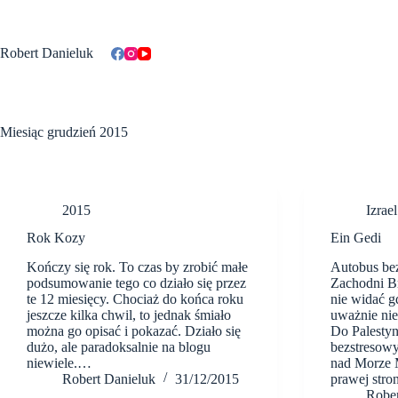
Przejdź
do
treści
Robert Danieluk
Miesiąc
grudzień 2015
2015
Izrael
Rok Kozy
Ein Gedi
Kończy się rok. To czas by zrobić małe
Autobus bez
podsumowanie tego co działo się przez
Zachodni Br
te 12 miesięcy. Chociaż do końca roku
nie widać gd
jeszcze kilka chwil, to jednak śmiało
uważnie nie 
można go opisać i pokazać. Działo się
Do Palesty
dużo, ale paradoksalnie na blogu
bezstresowy
niewiele.…
nad Morze M
Robert Danieluk
31/12/2015
prawej str
Rober