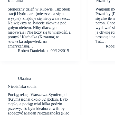
Kachalka
Pozniaky
Słoneczny dzień w Kijowie. Tuż obok
Wagonik met
stacji Hydropark (mieszcząca się na
Pozniaky (
wyspie), znajduje się niebywała rzecz.
się chwile n
Największa na świecie siłownia pod
peron. Choc
gołym niebem. Niby dlaczego
wydawać się
niebywała? Nie liczy się tu wielkość, a
ja chwilę r
pomysł! Kachalka (Kачалка) to
prostotą i n
sowiecka odpowiedź na
Tuż…
amerykańską…
Rober
Robert Danieluk
09/12/2015
Ukraina
Niebiańska sotnia
Pociąg relacji Warszawa-Symferopol
(Krym) jechał około 32 godzin. Było
ciepło, a pociąg miał kilka godzin
przerwy. To była idealna chwila by
zobaczyć Majdan Niezależności (Plac