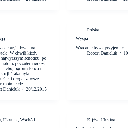
Polska
cją
Wyspa
zasie wylądował na
Wracanie bywa przyjemne.
raela. W chwili kiedy
Robert Danieluk
10
a najwyższym schodku, po
amolotu, poczułem radość.
niebo, ogrom słońca i
kacji. Taka była
. Cel i droga, zawsze
 w moim ciele…
t Danieluk
20/12/2015
w
,
Ukraina
,
Wschód
Kijów
,
Ukraina