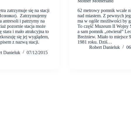
Mother Motherland
ra zatrzymuje się na stacji
62 metrowy pomnik wcale ni
Позняки). Zatrzymujemy
nad miastem. Z pewnych jego
a antresoli i patrzymy na
ma w ogóle możliwości by go
iaż pozornie stacja może
To część Muzeum II Wojny 
 stara i mało atrakcyjna to
a sam pomnik „otwierał” Le
ozkoszuję się jej wyglądem,
Breżniew. Miało to miejsce 
apisem z nazwą stacji.
1981 roku. Dziś…
Robert Danieluk
06
t Danieluk
07/12/2015