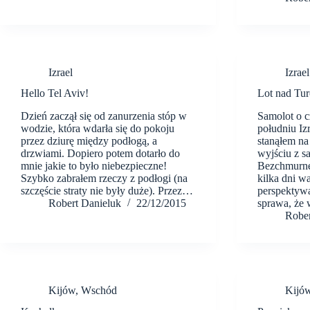
Izrael
Izrael
Hello Tel Aviv!
Lot nad Tur
Dzień zaczął się od zanurzenia stóp w
Samolot o c
wodzie, która wdarła się do pokoju
południu Iz
przez dziurę między podłogą, a
stanąłem n
drzwiami. Dopiero potem dotarło do
wyjściu z s
mnie jakie to było niebezpieczne!
Bezchmurne 
Szybko zabrałem rzeczy z podłogi (na
kilka dni wa
szczęście straty nie były duże). Przez…
perspektywa
Robert Danieluk
22/12/2015
sprawa, że
Rober
Kijów
,
Wschód
Kijó