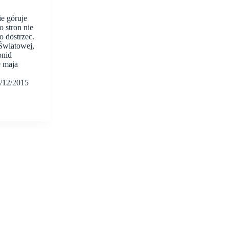
e góruje
 stron nie
 dostrzec.
Światowej,
onid
9 maja
/12/2015