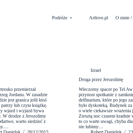
Podróże
Artlove.pl
O mnie /
Izrael
Droga przez Jerozolimę
trosko przemierzał
Wieczorny spacer po Tel Aw
zeg Jordanu. W zasadzie
przynosi spotkanie z zamkni
zie jest granica jeśli ktoś
delfinarium, które po jego z
patrzy lub czyta książkę.
było dyskoteką. Budynek za 
ny wjazd i wyjazd bywa
o wiele ciekawsze wrażenia 
. W drodze z Jerozolimy
Zresztą noc czasem kradnie 
artwe, warto siedzieć z
to co warte uwagi, chyba dla
ony.…
nie lubimy…
t Danieluk
28/12/2015
Robert Danieluk
23