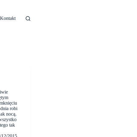
 Kontakt
iwie
ętym
amknięciu
dnia robi
jak nocą.
wszystko
tego tak
/12/2015