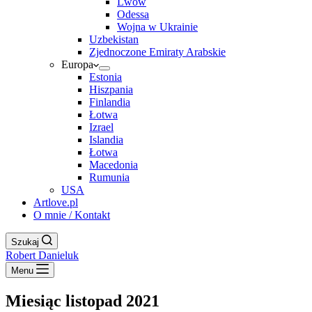
Lwów
Odessa
Wojna w Ukrainie
Uzbekistan
Zjednoczone Emiraty Arabskie
Europa
Estonia
Hiszpania
Finlandia
Łotwa
Izrael
Islandia
Łotwa
Macedonia
Rumunia
USA
Artlove.pl
O mnie / Kontakt
Szukaj
Robert Danieluk
Menu
Miesiąc
listopad 2021