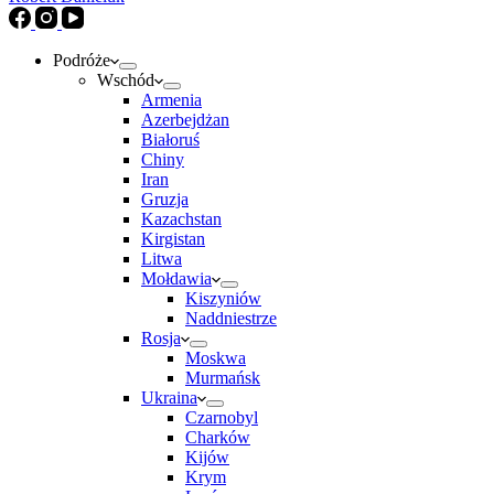
Podróże
Wschód
Armenia
Azerbejdżan
Białoruś
Chiny
Iran
Gruzja
Kazachstan
Kirgistan
Litwa
Mołdawia
Kiszyniów
Naddniestrze
Rosja
Moskwa
Murmańsk
Ukraina
Czarnobyl
Charków
Kijów
Krym