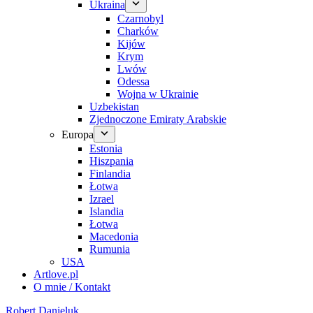
Ukraina
Czarnobyl
Charków
Kijów
Krym
Lwów
Odessa
Wojna w Ukrainie
Uzbekistan
Zjednoczone Emiraty Arabskie
Europa
Estonia
Hiszpania
Finlandia
Łotwa
Izrael
Islandia
Łotwa
Macedonia
Rumunia
USA
Artlove.pl
O mnie / Kontakt
Robert Danieluk