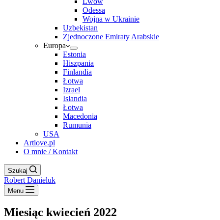
Lwów
Odessa
Wojna w Ukrainie
Uzbekistan
Zjednoczone Emiraty Arabskie
Europa
Estonia
Hiszpania
Finlandia
Łotwa
Izrael
Islandia
Łotwa
Macedonia
Rumunia
USA
Artlove.pl
O mnie / Kontakt
Szukaj
Robert Danieluk
Menu
Miesiąc
kwiecień 2022