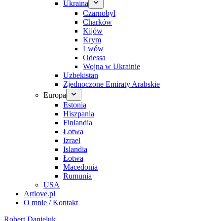
Ukraina
Czarnobyl
Charków
Kijów
Krym
Lwów
Odessa
Wojna w Ukrainie
Uzbekistan
Zjednoczone Emiraty Arabskie
Europa
Estonia
Hiszpania
Finlandia
Łotwa
Izrael
Islandia
Łotwa
Macedonia
Rumunia
USA
Artlove.pl
O mnie / Kontakt
Robert Danieluk