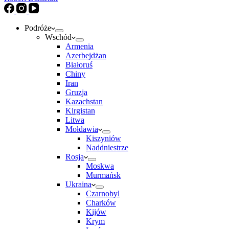
Podróże
Wschód
Armenia
Azerbejdżan
Białoruś
Chiny
Iran
Gruzja
Kazachstan
Kirgistan
Litwa
Mołdawia
Kiszyniów
Naddniestrze
Rosja
Moskwa
Murmańsk
Ukraina
Czarnobyl
Charków
Kijów
Krym