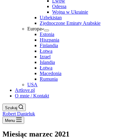
Lwów
Odessa
Wojna w Ukrainie
Uzbekistan
Zjednoczone Emiraty Arabskie
Europa
Estonia
Hiszpania
Finlandia
Łotwa
Izrael
Islandia
Łotwa
Macedonia
Rumunia
USA
Artlove.pl
O mnie / Kontakt
Szukaj
Robert Danieluk
Menu
Miesiąc
marzec 2021