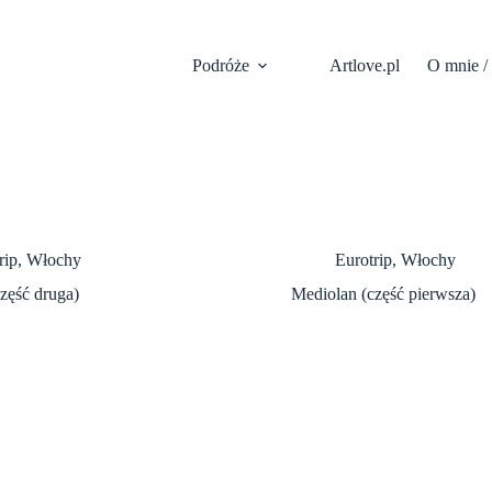
Podróże
Artlove.pl
O mnie /
rip
,
Włochy
Eurotrip
,
Włochy
zęść druga)
Mediolan (część pierwsza)