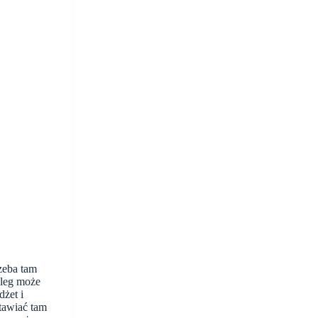
zeba tam
cleg może
żet i
tawiać tam