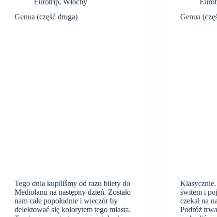
Eurotrip
,
Włochy
Eurot
Genua (część druga)
Genua (częś
Tego dnia kupiliśmy od razu bilety do
Klasycznie.
Mediolanu na następny dzień. Zostało
świtem i po
nam całe popołudnie i wieczór by
czekał na n
delektować się kolorytem tego miasta.
Podróż trwa