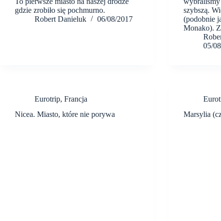
To pierwsze miasto na naszej drodze
wybraliśmy 
gdzie zrobiło się pochmurno.
szybszą. Wi
Robert Danieluk
06/08/2017
(podobnie j
Monako). 
Rober
05/08
Eurotrip
,
Francja
Eurot
Nicea. Miasto, które nie porywa
Marsylia (cz