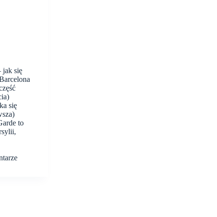
 jak się
 Barcelona
część
cia)
ka się
wsza)
Garde to
sylii,
ntarze