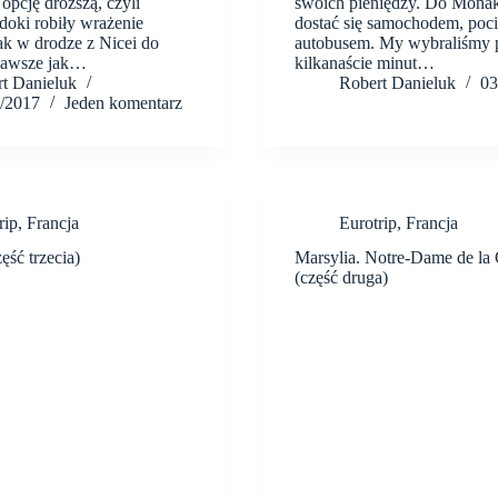
opcję droższą, czyli
swoich pieniędzy. Do Mona
doki robiły wrażenie
dostać się samochodem, poc
ak w drodze z Nicei do
autobusem. My wybraliśmy 
Zawsze jak…
kilkanaście minut…
t Danieluk
Robert Danieluk
03
/2017
Jeden komentarz
rip
,
Francja
Eurotrip
,
Francja
ęść trzecia)
Marsylia. Notre-Dame de la
(część druga)