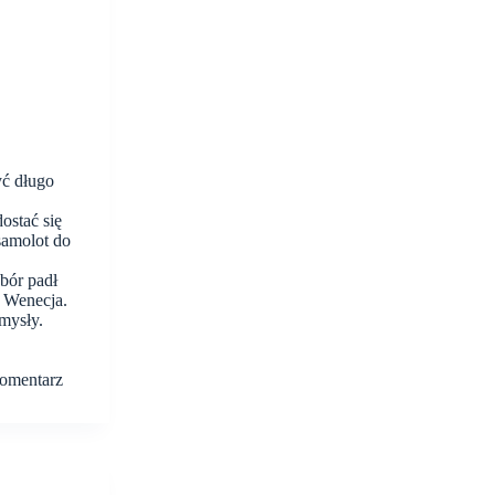
yć długo
ostać się
samolot do
bór padł
– Wenecja.
mysły.
komentarz