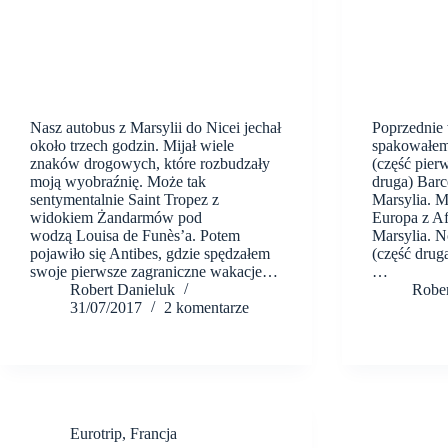
Nasz autobus z Marsylii do Nicei jechał
Poprzednie w
około trzech godzin. Mijał wiele
spakowałem 
znaków drogowych, które rozbudzały
(część pier
moją wyobraźnię. Może tak
druga) Barce
sentymentalnie Saint Tropez z
Marsylia. M
widokiem Żandarmów pod
Europa z Af
wodzą Louisa de Funès’a. Potem
Marsylia. N
pojawiło się Antibes, gdzie spędzałem
(część druga
swoje pierwsze zagraniczne wakacje…
…
Robert Danieluk
Rober
31/07/2017
2 komentarze
Eurotrip
,
Francja