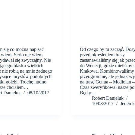
 się co można napisać
Od czego by tu zacząć. Dos
 wiem. Serio nie wiem.
przed określeniem trasy
ydawał się zwyczajny. Nie
zastanawialiśmy się jak przed
ającego blasku wielkich
do Wenecji, gdzie mieliśmy 
e nie robią na mnie żadnego
Krakowa. Kombinowaliśmy
ysiące turystów podobnych
przeogromnie, ale jednak wy
tki gołębi. Trochę nudno.
na trasę Genua – Mediolan 
sze chciałem…
Czas zweryfikował nasze po
t Danieluk
08/10/2017
Będąc…
Robert Danieluk
10/08/2017
Jeden 