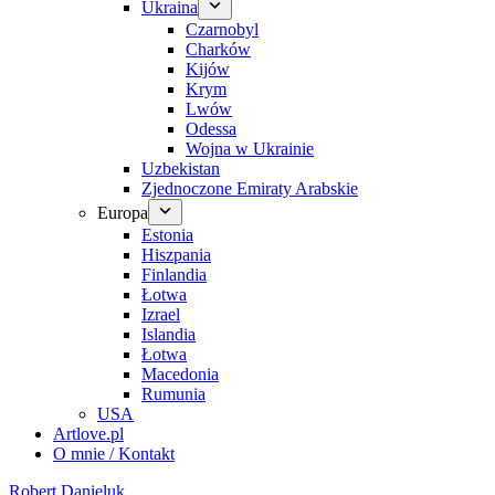
Ukraina
Czarnobyl
Charków
Kijów
Krym
Lwów
Odessa
Wojna w Ukrainie
Uzbekistan
Zjednoczone Emiraty Arabskie
Europa
Estonia
Hiszpania
Finlandia
Łotwa
Izrael
Islandia
Łotwa
Macedonia
Rumunia
USA
Artlove.pl
O mnie / Kontakt
Robert Danieluk