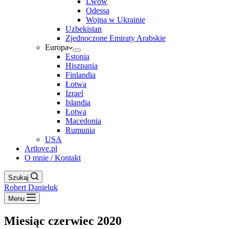
Lwów
Odessa
Wojna w Ukrainie
Uzbekistan
Zjednoczone Emiraty Arabskie
Europa
Estonia
Hiszpania
Finlandia
Łotwa
Izrael
Islandia
Łotwa
Macedonia
Rumunia
USA
Artlove.pl
O mnie / Kontakt
Szukaj
Robert Danieluk
Menu
Miesiąc
czerwiec 2020