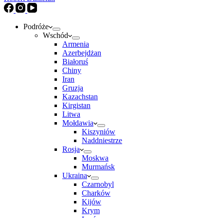
Podróże
Wschód
Armenia
Azerbejdżan
Białoruś
Chiny
Iran
Gruzja
Kazachstan
Kirgistan
Litwa
Mołdawia
Kiszyniów
Naddniestrze
Rosja
Moskwa
Murmańsk
Ukraina
Czarnobyl
Charków
Kijów
Krym