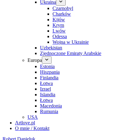
Ukraina
Czarnobyl
Charków
Kijów
Krym
Lwów
Odessa
Wojna w Ukrainie
Uzbekistan
Zjednoczone Emiraty Arabskie
Europa
Estonia
Hiszpania
Finlandia
Łotwa
Izrael
Islandia
Łotwa
Macedonia
Rumunia
USA
Artlove.pl
O mnie / Kontakt
Robert Danieluk