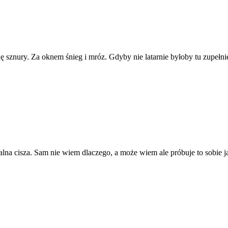
ę sznury. Za oknem śnieg i mróz. Gdyby nie latarnie byłoby tu zupełn
alna cisza. Sam nie wiem dlaczego, a może wiem ale próbuje to sobie j