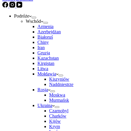
Podróże
Wschód
Armenia
Azerbejdżan
Białoruś
Chiny
Iran
Gruzja
Kazachstan
Kirgistan
Litwa
Mołdawia
Kiszyniów
Naddniestrze
Rosja
Moskwa
Murmańsk
Ukraina
Czarnobyl
Charków
Kijów
Krym