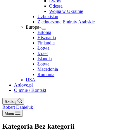
Lwów
Odessa
Wojna w Ukrainie
Uzbekistan
Zjednoczone Emiraty Arabskie
Europa
Estonia
Hiszpania
Finlandia
Łotwa
Izrael
Islandia
Łotwa
Macedonia
Rumunia
USA
Artlove.pl
O mnie / Kontakt
Szukaj
Robert Danieluk
Menu
Kategoria
Bez kategorii