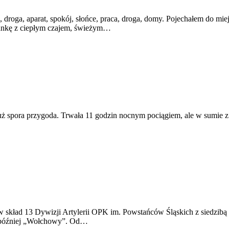
 droga, aparat, spokój, słońce, praca, droga, domy. Pojechałem do mi
klankę z ciepłym czajem, świeżym…
już spora przygoda. Trwała 11 godzin nocnym pociągiem, ale w sumie 
skład 13 Dywizji Artylerii OPK im. Powstańców Śląskich z siedzib
 później „Wołchowy”. Od…