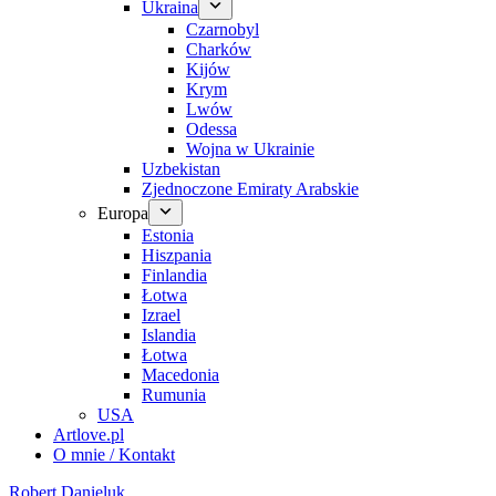
Ukraina
Czarnobyl
Charków
Kijów
Krym
Lwów
Odessa
Wojna w Ukrainie
Uzbekistan
Zjednoczone Emiraty Arabskie
Europa
Estonia
Hiszpania
Finlandia
Łotwa
Izrael
Islandia
Łotwa
Macedonia
Rumunia
USA
Artlove.pl
O mnie / Kontakt
Robert Danieluk