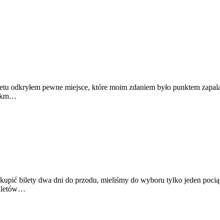
rnetu odkryłem pewne miejsce, które moim zdaniem było punktem zapa
160km…
pić bilety dwa dni do przodu, mieliśmy do wyboru tylko jeden pociąg, 
biletów…