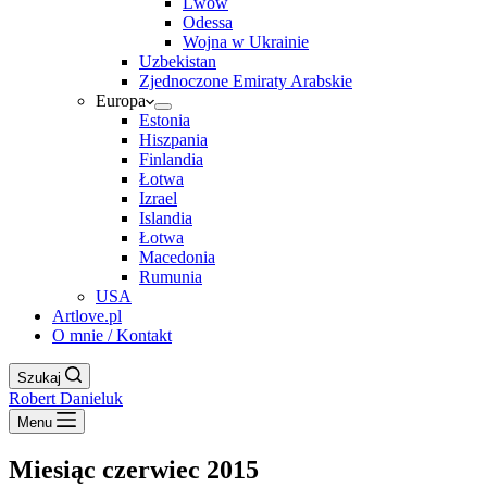
Lwów
Odessa
Wojna w Ukrainie
Uzbekistan
Zjednoczone Emiraty Arabskie
Europa
Estonia
Hiszpania
Finlandia
Łotwa
Izrael
Islandia
Łotwa
Macedonia
Rumunia
USA
Artlove.pl
O mnie / Kontakt
Szukaj
Robert Danieluk
Menu
Miesiąc
czerwiec 2015