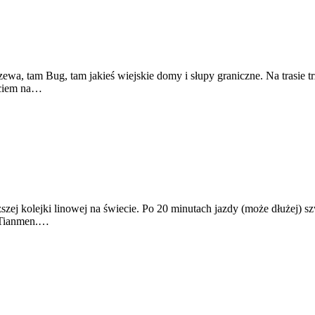
zewa, tam Bug, tam jakieś wiejskie domy i słupy graniczne. Na trasie 
ściem na…
szej kolejki linowej na świecie. Po 20 minutach jazdy (może dłużej) 
y Tianmen.…