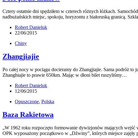
Cztery ostatnie dni spędziłem w czterech różnych łóżkach. Samochód,
nadbużańskich miejsc, spokoju, horyzontu z białoruską granicą. Sz
Robert Danieluk
22/06/2015
Chiny
Zhangjiajie
Po całej nocy w pociągu docieramy do Zhangjiajie. Sama podróż to 
Zhanghiajie to prawie 650km. Mając w dłoni bilet ruszyliśmy…
Robert Danieluk
12/06/2015
Opuszczone
,
Polska
Baza Rakietowa
„W 1962 roku rozpoczęto formowanie dywizjonów mających wejść w 
OPK wyposażony początkowo w „Dźwiny”, których miejsce zajęły