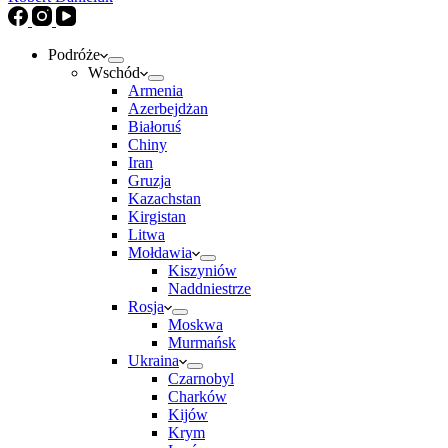
Podróże
Wschód
Armenia
Azerbejdżan
Białoruś
Chiny
Iran
Gruzja
Kazachstan
Kirgistan
Litwa
Mołdawia
Kiszyniów
Naddniestrze
Rosja
Moskwa
Murmańsk
Ukraina
Czarnobyl
Charków
Kijów
Krym