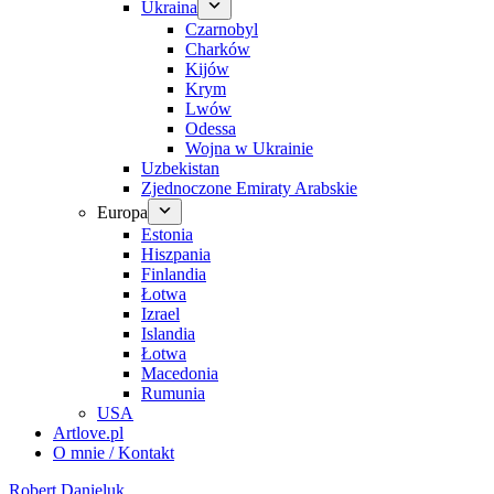
Ukraina
Czarnobyl
Charków
Kijów
Krym
Lwów
Odessa
Wojna w Ukrainie
Uzbekistan
Zjednoczone Emiraty Arabskie
Europa
Estonia
Hiszpania
Finlandia
Łotwa
Izrael
Islandia
Łotwa
Macedonia
Rumunia
USA
Artlove.pl
O mnie / Kontakt
Robert Danieluk