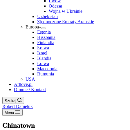
Lwów
Odessa
Wojna w Ukrainie
Uzbekistan
Zjednoczone Emiraty Arabskie
Europa
Estonia
Hiszpania
Finlandia
Łotwa
Izrael
Islandia
Łotwa
Macedonia
Rumunia
USA
Artlove.pl
O mnie / Kontakt
Szukaj
Robert Danieluk
Menu
Chinatown