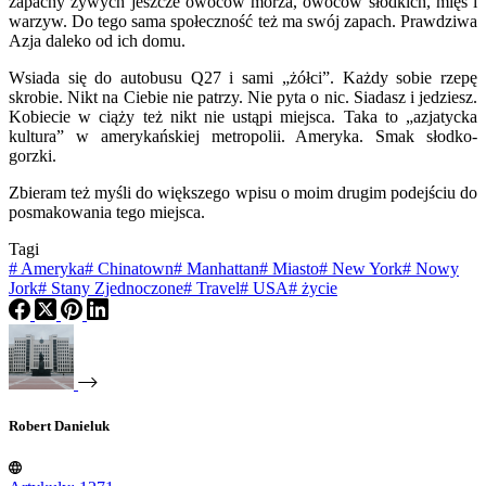
zapachy żywych jeszcze owoców morza, owoców słodkich, mięs i
warzyw. Do tego sama społeczność też ma swój zapach. Prawdziwa
Azja daleko od ich domu.
Wsiada się do autobusu Q27 i sami „żółci”. Każdy sobie rzepę
skrobie. Nikt na Ciebie nie patrzy. Nie pyta o nic. Siadasz i jedziesz.
Kobiecie w ciąży też nikt nie ustąpi miejsca. Taka to „azjatycka
kultura” w amerykańskiej metropolii. Ameryka. Smak słodko-
gorzki.
Zbieram też myśli do większego wpisu o moim drugim podejściu do
posmakowania tego miejsca.
Tagi
#
Ameryka
#
Chinatown
#
Manhattan
#
Miasto
#
New York
#
Nowy
Jork
#
Stany Zjednoczone
#
Travel
#
USA
#
życie
Robert Danieluk