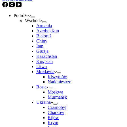
Podróże
Wschód
Armenia
Azerbejdżan
Białoruś
Chiny
Iran
Gruzja
Kazachstan
Kirgistan
Litwa
Mołdawia
Kiszyniów
Naddniestrze
Rosja
Moskwa
Murmańsk
Ukraina
Czarnobyl
Charków
Kijów
Krym