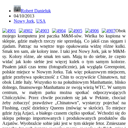
Robert Danieluk
04/10/2013
Nowy Jork
,
USA
Obok
mojego komputera jest paczka M&M-sów. Wielka bo kupiona w
sklepie, gdzie małych rzeczy nie sprzedają. Co jakiś czas sięgam i
zjadam. Patrząc na wnętrze tego opakowania widzę różne kulki.
Smak ten sam, ale kolory inne. I taki jest Nowy Jork, jak te M&M-
sy. Kolory różne, ale smak ten sam. Mają to do siebie, że często
widać jak koło siebie jest więcej kulek o tym samym kolorze.
Pisałem jakiś czas temu (fotograficznie), jak wygląda Greenpoint,
polskie miejsce w Nowym Jorku. Tak więc pokazowym miejscem,
gdzie przebywa społeczność z Chin to oczywiście Chinatown, tuż
obok Little Italy. Wszystko to na południowym Manhattanie, blisko
dolnego, finansowego Manhattanu ze swoją wieżą WTC. W samym
centrum, w małym parku można spotkać odpoczywających
Chińczyków. Przez chwile poczułem się jak w Pekinie, chociaż
żeby zobaczyć prawdziwe „Chinatown”, wystarczy pojechać na
Flushing, część dzielnicy Queens (mówiąc w skrócie). To miejsce
gdzie żyją Azjaci, a białego czasem ciężko spotkać. Wchodzi się do
sklepu pełnego importowanych i produkowanych produktów dla
Azjatów. Wyobraźcie sobie jaki jest w tym sklepie fetor. Zmieszane